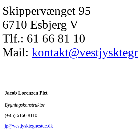
Skippervænget 95
6710 Esbjerg V
Tlf.: 61 66 81 10
Mail:
kontakt@vestjysktegn
Jacob Lorenzen Plet
Bygningskonstruktør
(+45) 6166 8110
jp@vestjysktegnestue.dk